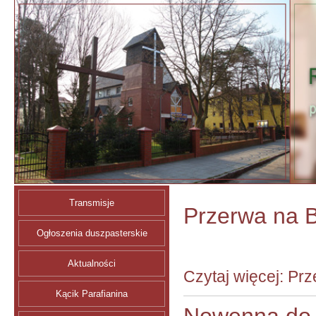
Transmisje
Przerwa na 
Ogłoszenia duszpasterskie
Aktualności
Czytaj więcej: Pr
Kącik Parafianina
Nowenna do 