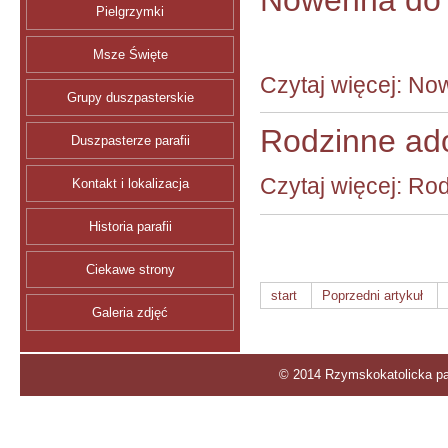
Pielgrzymki
Msze Święte
Czytaj więcej: No
Grupy duszpasterskie
Rodzinne ad
Duszpasterze parafii
Czytaj więcej: R
Kontakt i lokalizacja
Historia parafii
Ciekawe strony
start
Poprzedni artykuł
Galeria zdjęć
© 2014 Rzymskokatolicka par