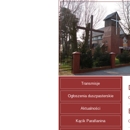
Transmisje
Ogłoszenia duszpasterskie
C
Aktualności
Kącik Parafianina