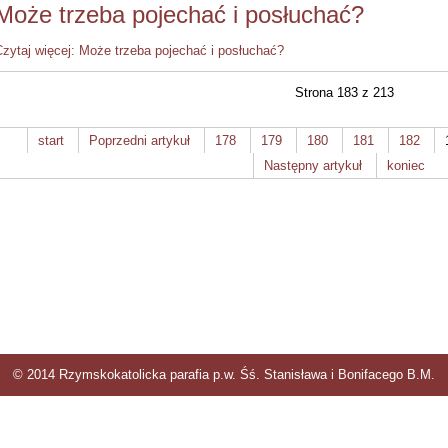
Może trzeba pojechać i posłuchać?
Czytaj więcej: Może trzeba pojechać i posłuchać?
Strona 183 z 213
start
Poprzedni artykuł
178
179
180
181
182
Następny artykuł
koniec
© 2014 Rzymskokatolicka parafia p.w. Śś. Stanisława i Bonifacego B.M.