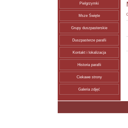
Pielgrzymki
Msze Święte
Grupy duszpasterskie
Duszpasterze parafii
Kontakt i lokalizacja
Historia parafii
Ciekawe strony
Galeria zdjęć