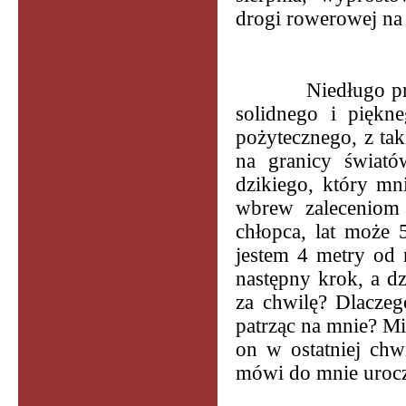
drogi rowerowej na
Niedługo p
solidnego i piękn
pożytecznego, z ta
na granicy świató
dzikiego, który mn
wbrew zaleceniom
chłopca, lat może 5
jestem 4 metry od 
następny krok, a dz
za chwilę? Dlaczego
patrząc na mnie? Mi
on w ostatniej chw
mówi do mnie urocz