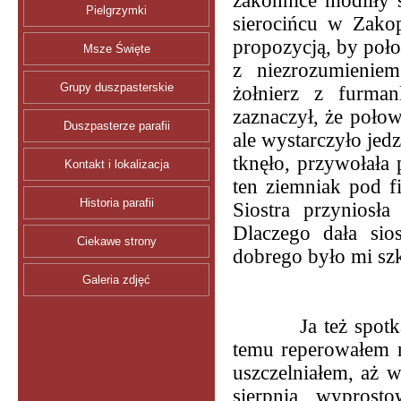
zakonnice modliły s
Pielgrzymki
sierocińcu w Zako
propozycją, by poło
Msze Święte
z niezrozumieniem
Grupy duszpasterskie
żołnierz z furma
zaznaczył, że połow
Duszpasterze parafii
ale wystarczyło jed
tknęło, przywołała 
Kontakt i lokalizacja
ten ziemniak pod fi
Historia parafii
Siostra przyniosła
Dlaczego dała sios
Ciekawe strony
dobrego było mi sz
Galeria zdjęć
Ja też spot
temu reperowałem 
uszczelniałem, aż w
sierpnia, wyprost