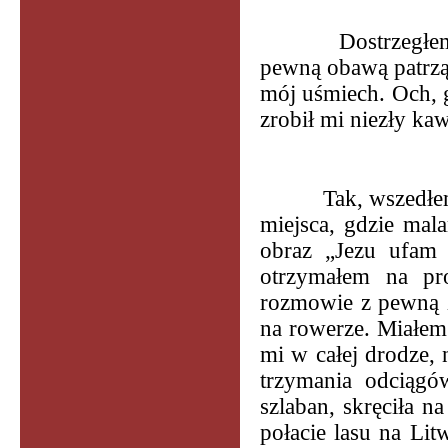
Dostrzegłe
pewną obawą patrząc
mój uśmiech. Och, g
zrobił mi niezły kaw
Tak, wszedł
miejsca, gdzie mal
obraz „Jezu ufam 
otrzymałem na pro
rozmowie z pewną z
na rowerze. Miałem 
mi w całej drodze,
trzymania odciągów
szlaban, skręciła 
połacie lasu na Li