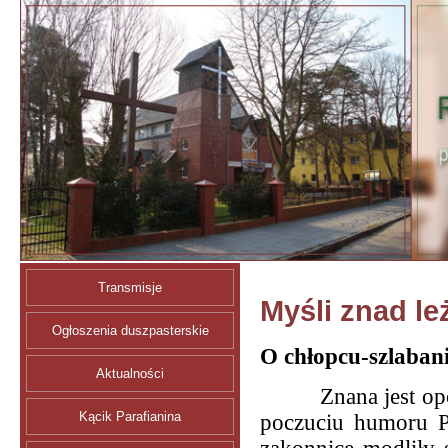
Transmisje
Myśli znad le
Ogłoszenia duszpasterskie
O chłopcu-szlabani
Aktualności
Znana jest op
Kącik Parafianina
poczuciu humoru P