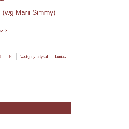
h (wg Marii Simmy)
cz. 3
9
10
Następny artykuł
koniec