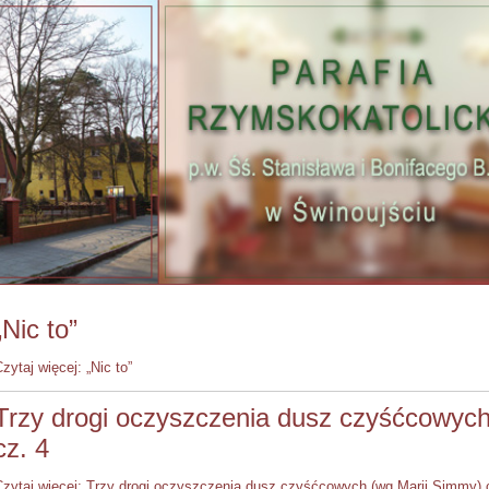
„Nic to”
zytaj więcej: „Nic to”
Trzy drogi oczyszczenia dusz czyśćcowyc
cz. 4
Czytaj więcej: Trzy drogi oczyszczenia dusz czyśćcowych (wg Marii Simmy) 