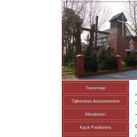
Transmisje
Ogłoszenia duszpasterskie
C
Aktualności
Kącik Parafianina