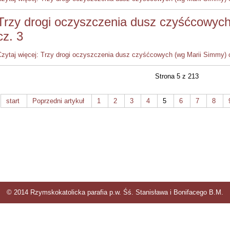
Trzy drogi oczyszczenia dusz czyśćcowyc
cz. 3
Czytaj więcej: Trzy drogi oczyszczenia dusz czyśćcowych (wg Marii Simmy) 
Strona 5 z 213
start
Poprzedni artykuł
1
2
3
4
5
6
7
8
© 2014 Rzymskokatolicka parafia p.w. Śś. Stanisława i Bonifacego B.M.