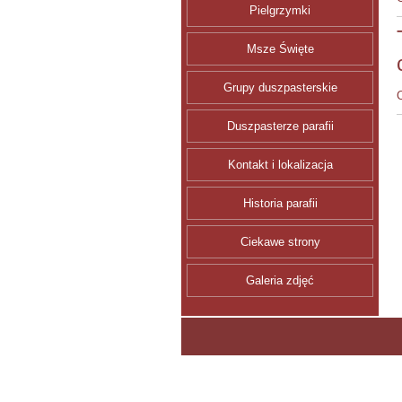
Pielgrzymki
Msze Święte
Grupy duszpasterskie
Duszpasterze parafii
Kontakt i lokalizacja
Historia parafii
Ciekawe strony
Galeria zdjęć