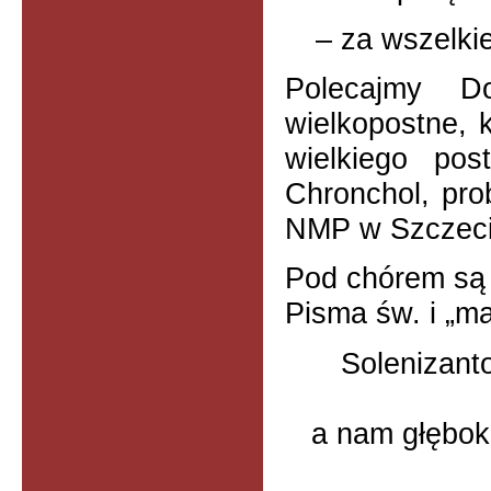
–
za wszelkie
Polecajmy Do
wielkopostne, k
wielkiego pos
Chronchol, pro
NMP w Szczecin
Pod chórem są 
Pisma św. i „ma
Solenizant
a nam głębok