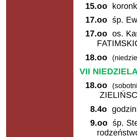
15.oo
koron
17.oo
śp. Ew
17.oo
os. K
FATIMSKI
18.oo
(niedzie
VII NIEDZIE
18.oo
(sobotn
ZIELIŃS
8.4o
godzin
9.oo
śp. St
rodzeństwo