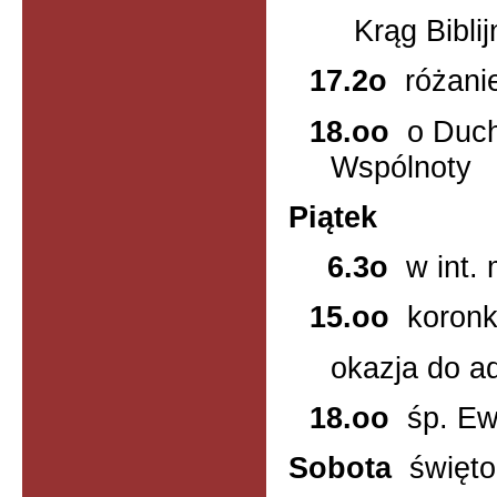
Krąg Biblij
17.2o
różani
18.oo
o Duch
Wspólnoty
Piątek
6.3o
w int.
15.oo
koron
okazja do ad
18.oo
śp. Ew
Sobota
święto