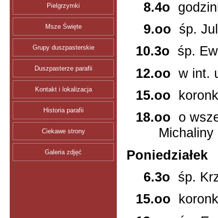
8.4o
godzin
Pielgrzymki
9.oo
śp. Ju
Msze Święte
10.3o
śp. E
Grupy duszpasterskie
Duszpasterze parafii
12.oo
w int.
Kontakt i lokalizacja
15.oo
koron
Historia parafii
18.oo
o wsze
Michaliny
Ciekawe strony
Poniedziałek
Galeria zdjęć
6.3o
śp. Kr
15.oo
koron