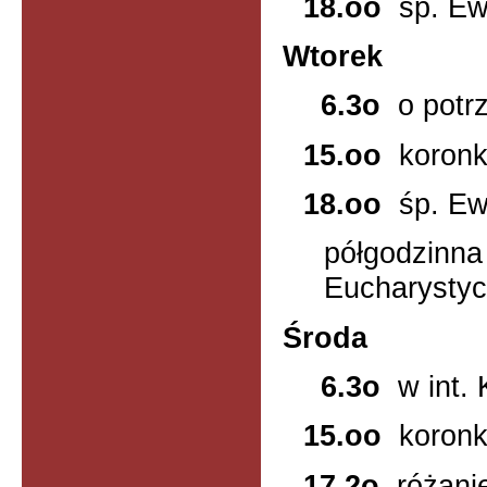
18.oo
śp. Ew
Wtorek
6.3o
o potrz
15.oo
koron
18.oo
śp. Ew
półgodzinna
Eucharysty
Środa
6.3o
w int. 
15.oo
koron
17.2o
różani