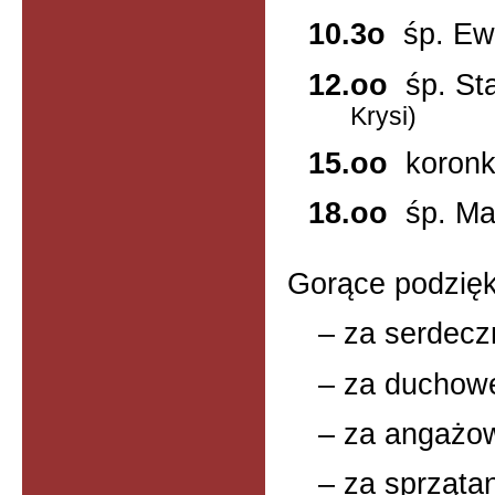
10.3o
śp. E
12.oo
śp. St
Krysi)
15.oo
koron
18.oo
śp. M
Gorące podzię
– za serdecz
– za duchowe
– za angażowa
– za
sprzątan