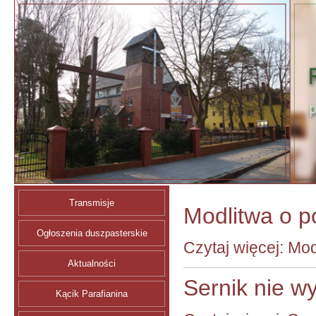
Transmisje
Modlitwa o p
Ogłoszenia duszpasterskie
Czytaj więcej: Mod
Aktualności
Sernik nie wy
Kącik Parafianina