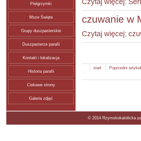
Czytaj więcej: Ser
Pielgrzymki
czuwanie w M
Msze Święte
Grupy duszpasterskie
Czytaj więcej: cz
Duszpasterze parafii
Kontakt i lokalizacja
start
Poprzedni artykuł
Historia parafii
Ciekawe strony
Galeria zdjęć
© 2014 Rzymskokatolicka par