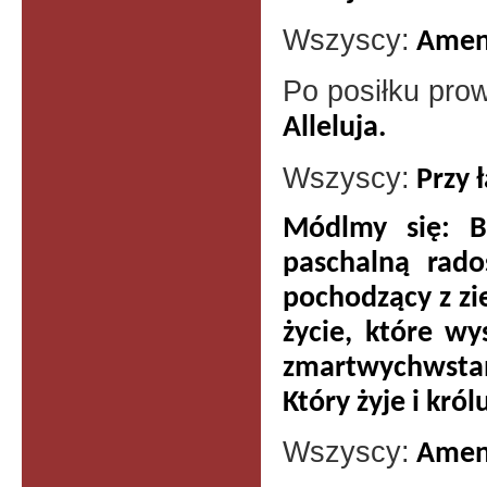
Wszyscy:
Amen
Po posiłku pr
Alleluja.
Wszyscy:
Przy 
Módlmy się: Bo
paschalną rad
pochodzący z zi
życie, które wy
zmartwychwstani
Który żyje i kró
Wszyscy:
Amen