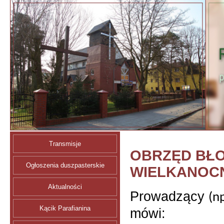
Transmisje
OBRZĘD BŁ
Ogłoszenia duszpasterskie
WIELKANOC
Aktualności
Prowadzący
(np
Kącik Parafianina
mówi: