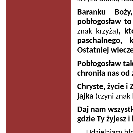
Baranku Boży
pobłogosław to
, k
znak krzyża)
paschalnego, 
Ostatniej wiecz
Pobłogosław tak
chroniła nas od 
Chryste, życie 
jajka
(czyni znak 
Daj nam wszystk
gdzie Ty żyjesz 
Udzielający b