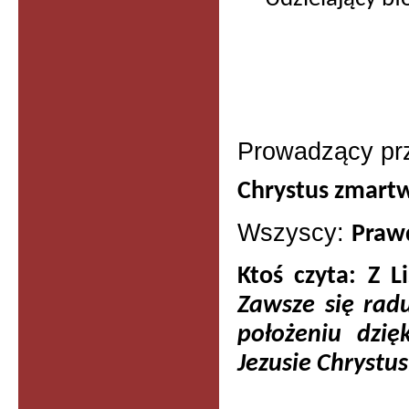
Prowadzący pr
Chrystus zmartw
Wszyscy:
Prawd
Ktoś czyta: Z L
Zawsze się rad
położeniu dzi
Jezusie Chrystu