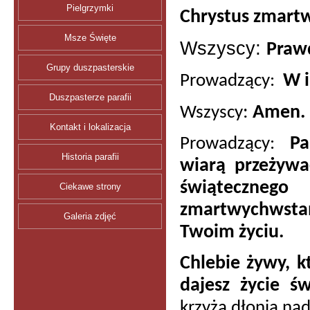
Pielgrzymki
Chrystus zmartw
Msze Święte
Wszyscy
:
Prawd
Grupy duszpasterskie
W i
Prowadzący:
Duszpasterze parafii
:
Amen.
Wszyscy
Kontakt i lokalizacja
Pa
Prowadzący:
Historia parafii
wiarą przeżyw
świąteczne
Ciekawe strony
zmartwychwstan
Galeria zdjęć
Twoim życiu.
Chlebie żywy, k
dajesz życie ś
krzyża dłonią na