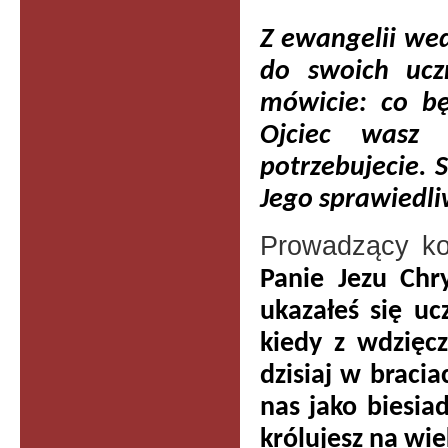
Z ewangelii we
do swoich uczn
mówicie: co bę
Ojciec wasz 
potrzebujecie. 
Jego sprawiedli
Prowadzący ko
Panie Jezu Chr
ukazałeś się u
kiedy z wdzięc
dzisiaj w braci
nas jako biesia
królujesz na wi