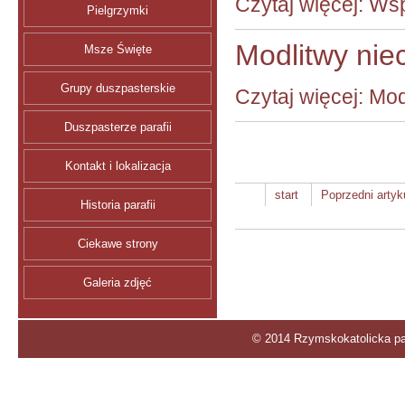
Czytaj więcej: Ws
Pielgrzymki
Modlitwy niec
Msze Święte
Grupy duszpasterskie
Czytaj więcej: Mod
Duszpasterze parafii
Kontakt i lokalizacja
start
Poprzedni artyk
Historia parafii
Ciekawe strony
Galeria zdjęć
© 2014 Rzymskokatolicka par