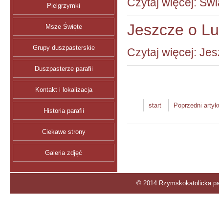
Czytaj więcej: Św
Pielgrzymki
Jeszcze o L
Msze Święte
Grupy duszpasterskie
Czytaj więcej: Je
Duszpasterze parafii
Kontakt i lokalizacja
start
Poprzedni artyk
Historia parafii
Ciekawe strony
Galeria zdjęć
© 2014 Rzymskokatolicka par