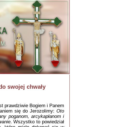
 do swojej chwały
st prawdziwie Bogiem i Panem
daniem się do Jerozolimy:
Oto
any poganom, arcykapłanom i
wanie
. Wszystko to powiedział