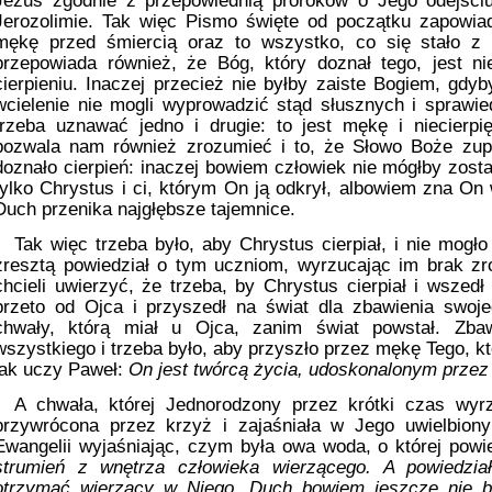
Jezus zgodnie z przepowiednią proroków o Jego odejściu
Jerozolimie. Tak więc Pismo święte od początku zapowia
mękę przed śmiercią oraz to wszystko, co się stało z 
przepowiada również, że Bóg, który doznał tego, jest nie
cierpieniu. Inaczej przecież nie byłby zaiste Bogiem, gd
wcielenie nie mogli wyprowadzić stąd słusznych i sprawie
trzeba uznawać jedno i drugie: to jest mękę i niecierpię
pozwala nam również zrozumieć i to, że Słowo Boże zupeł
doznało cierpień: inaczej bowiem człowiek nie mógłby zost
tylko Chrystus i ci, którym On ją odkrył, albowiem zna On 
Duch przenika najgłębsze tajemnice.
Tak więc trzeba było, aby Chrystus cierpiał, i nie mogł
zresztą powiedział o tym uczniom, wyrzucając im brak zro
chcieli uwierzyć, że trzeba, by Chrystus cierpiał i wsze
przeto od Ojca i przyszedł na świat dla zbawienia swojeg
chwały, którą miał u Ojca, zanim świat powstał. Zba
wszystkiego i trzeba było, aby przyszło przez mękę Tego, k
jak uczy Paweł:
On jest twórcą życia, udoskonalonym przez 
A chwała, której Jednorodzony przez krótki czas wyr
przywrócona przez krzyż i zajaśniała w Jego uwielbion
Ewangelii wyjaśniając, czym była owa woda, o której powi
strumień z wnętrza człowieka wierzącego. A powiedzia
otrzymać wierzący w Niego. Duch bowiem jeszcze nie b