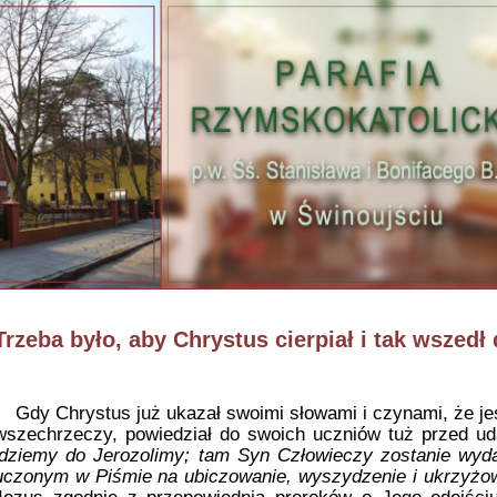
Trzeba było, aby Chrystus cierpiał i tak wszedł
Gdy Chrystus już ukazał swoimi słowami i czynami, że je
wszechrzeczy, powiedział do swoich uczniów tuż przed u
idziemy do Jerozolimy; tam Syn Człowieczy zostanie wyd
uczonym w Piśmie na ubiczowanie, wyszydzenie i ukrzyżo