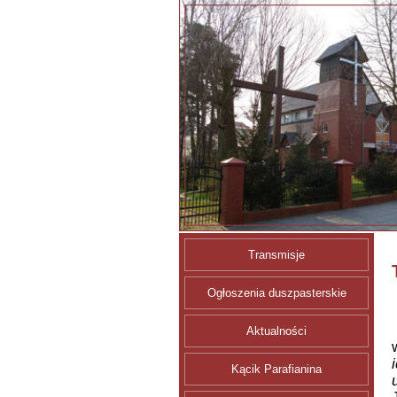
Transmisje
Ogłoszenia duszpasterskie
Aktualności
Kącik Parafianina