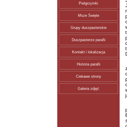
Pielgrzymki
Msze Święte
Grupy duszpasterskie
Duszpasterze parafii
Kontakt i lokalizacja
Historia parafii
Ciekawe strony
Galeria zdjęć