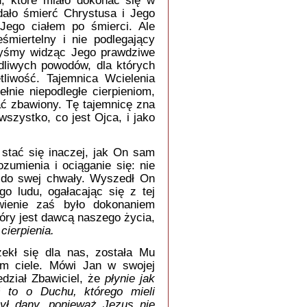
, które miało dokonać się w
dało śmierć Chrystusa i Jego
Jego ciałem po śmierci. Ale
śmiertelny i nie podlegający
ybyśmy widząc Jego prawdziwe
dliwych powodów, dla których
tliwość. Tajemnica Wcielenia
nie niepodległe cierpieniom,
ać zbawiony. Tę tajemnicę zna
wszystko, co jest Ojca, i jako
o stać się inaczej, jak On sam
zumienia i ociąganie się: nie
dł do swej chwały. Wyszedł On
o ludu, ogałacając się z tej
wienie zaś było dokonaniem
tóry jest dawcą naszego życia,
cierpienia.
zekł się dla nas, została Mu
ym ciele. Mówi Jan w swojej
edział Zbawiciel, że
płynie jak
ł to o Duchu, którego mieli
ył dany, ponieważ Jezus nie