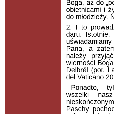
Boga, aż do „po
obietnicami i 
do młodzieży, N
2. I to prowad
daru. Istotnie,
uświadamiamy s
Pana, a zatem
należy przyją
wierności Boga
Delbrêl (por. L
del Vaticano 20
Ponadto, t
wszelki nas
nieskończonym 
Paschy pochodz