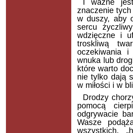
I ważne jest
znaczenie tych 
w duszy, aby 
sercu życzliw
wdzięczne i uf
troskliwą twa
oczekiwania i
wnuka lub drogi
które warto do
nie tylko dają
w miłości i w bl
Drodzy chorzy,
pomocą cier
odgrywacie bar
Wasze podąża
wszystkich, 