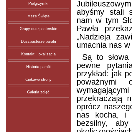
Jubileuszowym
Pielgrzymki
abyśmy stali s
Msze Święte
nam w tym Sło
Pawła przekaz
Grupy duszpasterskie
„Nadzieja zaw
Duszpasterze parafii
umacnia nas w 
Kontakt i lokalizacja
Są to słowa 
pewne pytani
Historia parafii
przykład: jak 
poważnymi c
Ciekawe strony
wymagającymi
Galeria zdjęć
przekraczają 
oprócz naszego
nas kocha, i 
bezsilny, a
okolicznośc