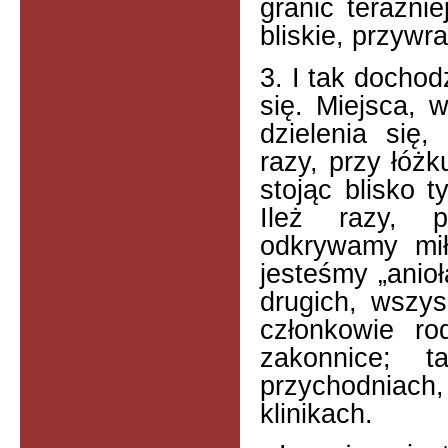
granic teraźni
bliskie, przyw
3. I tak dochod
się. Miejsca, 
dzielenia się
razy, przy łóżk
stojąc blisko t
Ileż razy, p
odkrywamy mił
jesteśmy „anioł
drugich, wszys
członkowie rod
zakonnice; 
przychodniac
klinikach.