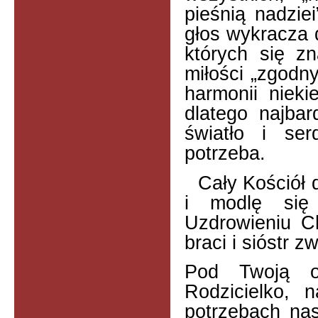
pieśnią nadziei
głos wykracza d
których się zn
miłości „zgodn
harmonii nieki
dlatego najbar
światło i ser
potrzeba.
Cały Kościół 
i modlę się
Uzdrowieniu Ch
braci i sióstr z
Pod Twoją o
Rodzicielko, 
potrzebach nas