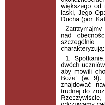
większego od 
łaski, Jego Opa
Ducha (por. Kat
Zatrzymajmy 
nad obecności
szczególnie
charakteryzują: 
1. Spotkanie
dwóch uczniów 
aby mówili cho
Boże” (w. 9).
znajdować naw
trudnej do zro
Rzeczywiście, 
odczuwamy całą