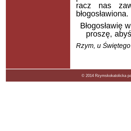
racz nas za
błogosławiona.
Błogosławię wa
proszę, abyś
Rzym, u Świętego 
© 2014 Rzymskokatolicka par