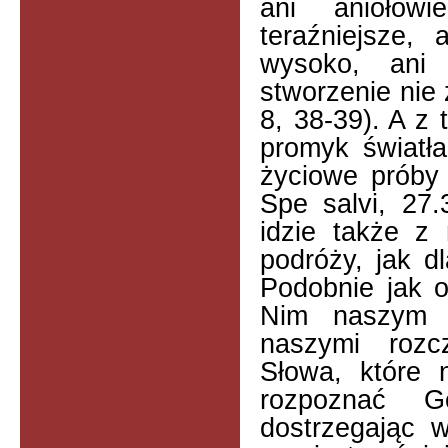
ani aniołowi
teraźniejsze, 
wysoko, ani 
stworzenie nie
8, 38-39). A z 
promyk światł
życiowe próby 
Spe salvi, 27.
idzie także z
podróży, jak d
Podobnie jak o
Nim naszym z
naszymi rozc
Słowa, które 
rozpoznać 
dostrzegając