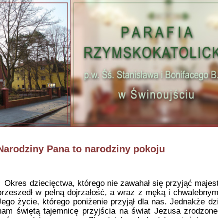
Narodziny Pana to narodziny pokoju
Okres dziecięctwa, którego nie zawahał się przyjąć majest
przeszedł w pełną dojrzałość, a wraz z męką i chwalebny
Jego życie, którego poniżenie przyjął dla nas. Jednakże dz
nam świętą tajemnicę przyjścia na świat Jezusa zrodzon