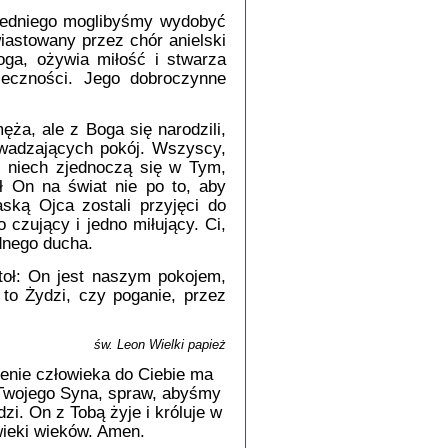
wiedniego moglibyśmy wydobyć
iastowany przez chór anielski
ga, ożywia miłość i stwarza
ieczności. Jego dobroczynne
męża, ale z Boga się narodzili,
wadzających pokój. Wszyscy,
i, niech zjednoczą się w Tym,
ł On na świat nie po to, aby
ską Ojca zostali przyjęci do
 czujący i jedno miłujący. Ci,
ednego ducha.
toł: On jest naszym pokojem,
 to Żydzi, czy poganie, przez
św. Leon Wielki papież
enie człowieka do Ciebie ma
 Twojego Syna, spraw, abyśmy
zi. On z Tobą żyje i króluje w
wieki wieków. Amen.