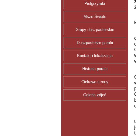
Pielgrzymki
Msze Święte
Grupy duszpasterskie
Duszpasterze parafii
Kontakt i lokalizacja
Historia parafii
Ciekawe strony
Galeria zdjęć