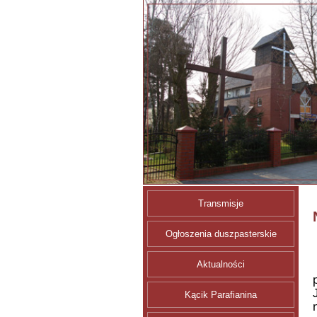
Transmisje
Ogłoszenia duszpasterskie
Aktualności
Kącik Parafianina