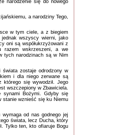
ze narodzenie się do nowego
jańskiemu, a narodziny Tego,
ce w tym ciele, a z biegiem
 jednak wszyscy wierni, jako
cy oni są współukrzyżowani z
 razem wskrzeszeni, a we
 w tych narodzinach są w Nim
i świata zostaje odrodzony w
kiem i dla niego zerwane są
 którego się wywodził. Jego
jest wszczepiony w Zbawiciela.
ę synami Bożymi. Gdyby się
 w stanie wznieść się ku Niemu
u wymaga od nas godnego jej
ego świata, lecz Ducha, który
. Tylko ten, kto ofiaruje Bogu