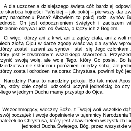
A dla uczczenia dzisiejszego święta cóż bardziej odpo
ze skarbca hojności Pańskiej – jak pokój – pierwszy dar zw
przy narodzeniu Pana? Albowiem to pokój rodzi synów Bo
jedność. On jest odpocznieniem świętych i zaciszem w
działanie odrywa ludzi od świata, a łączy ich z Bogiem.
Ci więc, którzy ani z krwi, ani z żądzy ciała, ani z woli 
niech złożą Ojcu w darze zgodę właściwą dla synów wpro
którzy zostali uznani za synów i stali się Jego członkam
który jest Pierworodnym wszelkiego stworzenia. Przyszed
czynić swoją wolę, ale wolę Tego, który Go posłał. Bo ła
dziedzictwa nie skłóceni i poróżnieni między sobą, ale jedno
którzy zostali odrodzeni na obraz Chrystusa, powinni być j
Narodziny Pana to narodziny pokoju. Bo tak mówi Apos
On, który obie części ludzkości uczynił jednością; bo czy
Niego w jednym Duchu mamy przystęp do Ojca.
Wszechmogący, wieczny Boże, z Twojej woli wszelkie dąż
swój początek i swoje dopełnienie w tajemnicy Narodzenia
należeli do Chrystusa, który jest Zbawicielem wszystkich lud
jedności Ducha Świętego, Bóg, przez wszystkie 