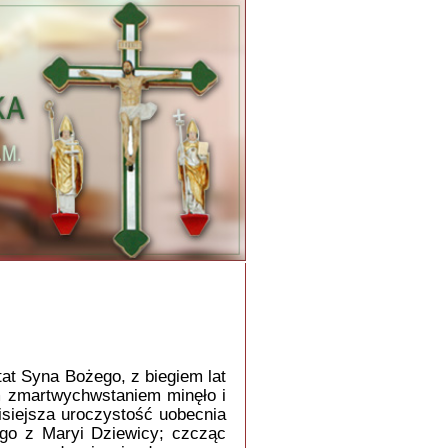
at Syna Bożego, z biegiem lat
m zmartwychwstaniem minęło i
isiejsza uroczystość uobecnia
ego z Maryi Dziewicy; czcząc