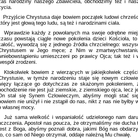
zaś narodziny naszego Zbawiciela, obchodzimy też i nas
życia.
Przyjście Chrystusa daje bowiem początek ludowi chrześci
który jest głową tego ludu, są też i narodzinami ciała.
Wprawdzie każdy z powołanych ma swoje odrębne miejs
czasu powstają ciągle nowe pokolenia dzieci Kościoła, to
całość, wywodzą się z jednego źródła chrzcielnego: wszys
Chrystusem w Jego męce; z Nim w zmartwychwstaniu
wniebowstąpieniu umieszczeni po prawicy Ojca; tak też i
wespół zrodzeni.
Ktokolwiek bowiem z wierzących w jakiejkolwiek częśc
Chrystusie, w tymże narodzeniu staje się nowym człowie
więzy łączące go dotychczas ze skażonym pokoleniem, z
pochodzenie nie jest już ziemskie, z ziemskiego ojca, lecz 
On stał się Synem Człowieczym, abyśmy mogli stać si
bowiem nie uniżył i nie zstąpił do nas, nikt z nas nie byłby
o własnej mocy.
Już sama wielkość i wspaniałość udzielonego nam dar
uczczenia. Apostoł nas poucza, że otrzymaliśmy nie ducha t
jest z Boga, abyśmy poznali dobra, jakimi Bóg nas obdarzył
to, co sam od Niego otrzymał, oddaje należną Mu chwałę.