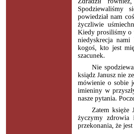
Zdradził również
Spodziewaliśmy s
powiedział nam coś
życzliwie uśmiech
Kiedy prosiliśmy o 
niedyskrecja nami 
kogoś, kto jest mi
szacunek.
Nie spodziewal
ksiądz Janusz nie z
mówienie o sobie je
imieniny w przyszł
nasze pytania. Poc
Zatem księże J
życzymy zdrowia i
przekonania, że jes