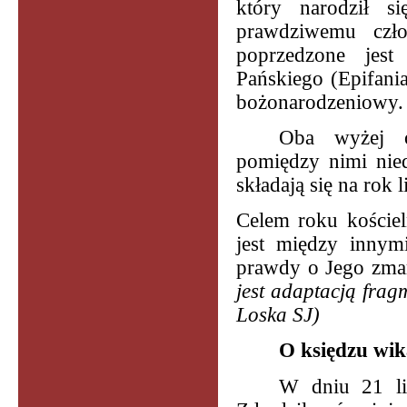
który narodził 
prawdziwemu czł
poprzedzone jest
Pańskiego (Epifani
bożonarodzeniowy.
Oba wyżej o
pomiędzy nimi nied
składają się na rok 
Celem roku kościeln
jest między innym
prawdy o Jego zma
jest adaptacją fra
Loska SJ)
O księdzu wik
W dniu 21 lis