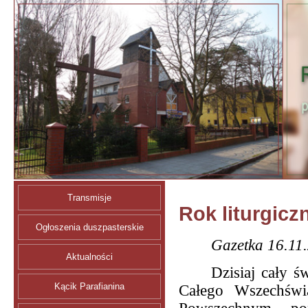
Transmisje
Rok liturgicz
Ogłoszenia duszpasterskie
Gazetka 16.11
Aktualności
D
zisiaj cały ś
Kącik Parafianina
Całego Wszechświ